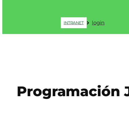
login
INTRANET
Programación J