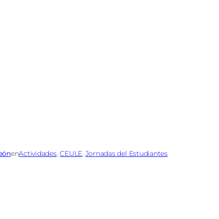
León
en
Actividades
, 
CEULE
, 
Jornadas del Estudiantes